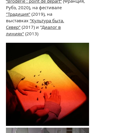
“Broderie : point de départ”
(Франция,
Рубэ, 2020),
на фестивале
"Традиция"
(2019), на
выставках
"Культура быта.
Север"
(2017) и "
Диалог в
линиях"
(2013)