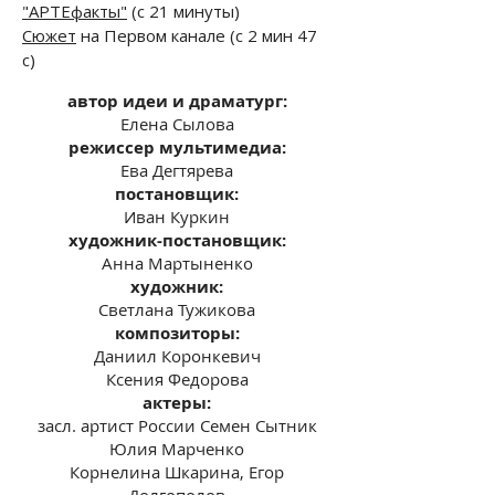
"АРТЕфакты"
(с 21 минуты)
Сюжет
на Первом канале (с 2 мин 47
с)
автор идеи и драматург:
Елена Сылова
режиссер мультимедиа:
Ева Дегтярева
постановщик:
Иван Куркин
художник-постановщик:
Анна Мартыненко
художник:
Светлана Тужикова
композиторы:
Даниил Коронкевич
Ксения Федорова
актеры:
засл. артист России Семен Сытник
Юлия Марченко
Корнелина Шкарина,
Егор