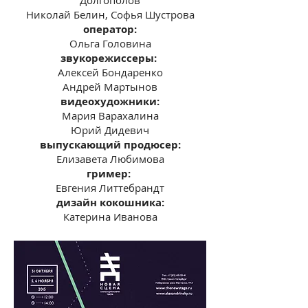
Долгополов
Николай Белин,
Софья Шустрова
оператор:
Ольга Головина
звукорежиссеры:
Алексей Бондаренко
Андрей Мартынов
видеохудожники:
Мария Варахалина
Юрий Дидевич
выпускающий продюсер:
Елизавета Любимова
гример:
Евгения Литтебрандт
дизайн кокошника:
Катерина Иванова