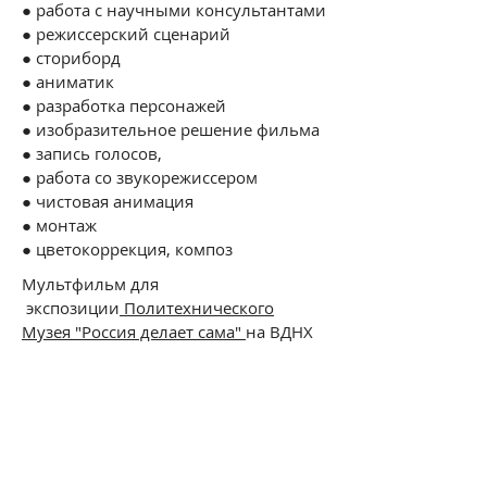
● работа с научными консультантами
●
режиссерский сценарий
● сториборд
● аниматик
● разработка персонажей
● изобразительное решение фильма
● запись голосов,
● работа со звукорежиссером
● чистовая анимация
● монтаж
● цветокоррекция, композ
Мультфильм для
экспозиции
Политехнического
Музея "Россия делает сама"
на ВДНХ
(Москва).